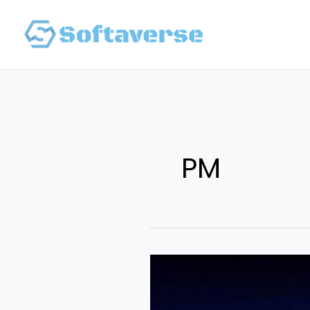
跳
至
主
要
內
容
PM
Bing
實
戰