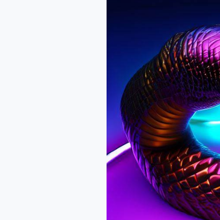
角
色
篇
–
PM
專
案
經
理
的
應
用
實
例，
AI
快
速