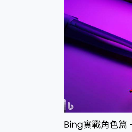
產
出
系
統
規
格
書
Bing實戰角色篇