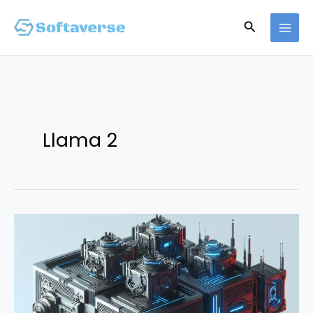
跳
搜
至
主
尋
要
內
容
Llama 2
Llama
3
全
新
上
線，