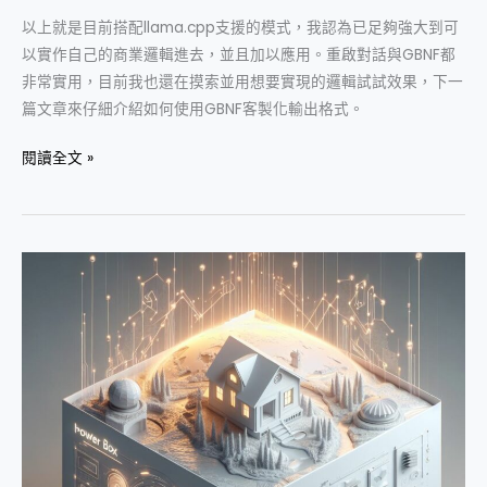
Llama
以上就是目前搭配llama.cpp支援的模式，我認為已足夠強大到可
2
以實作自己的商業邏輯進去，並且加以應用。重啟對話與GBNF都
的
非常實用，目前我也還在摸索並用想要實現的邏輯試試效果，下一
互
篇文章來仔細介紹如何使用GBNF客製化輸出格式。
動
方
閱讀全文 »
式
強
大
的
開
源
Llama
2
到
底