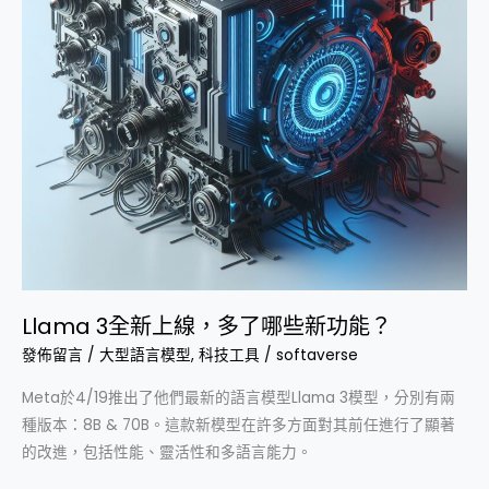
多
了
哪
些
新
功
能？
Llama 3全新上線，多了哪些新功能？
發佈留言
/
大型語言模型
,
科技工具
/
softaverse
Meta於4/19推出了他們最新的語言模型Llama 3模型，分別有兩
種版本：8B & 70B。這款新模型在許多方面對其前任進行了顯著
的改進，包括性能、靈活性和多語言能力。