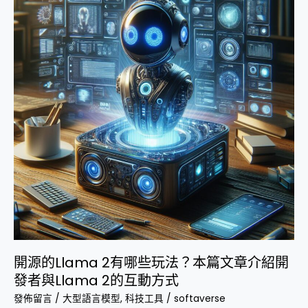
的
Llama
2
有
哪
些
玩
法？
本
篇
文
章
介
紹
開
發
開源的Llama 2有哪些玩法？本篇文章介紹開
者
發者與Llama 2的互動方式
與
發佈留言
/
大型語言模型
,
科技工具
/
softaverse