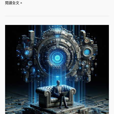
閱讀全文 »
不
用
find-
tune
也
能
保
證
Llama
2
不
亂
說
話！