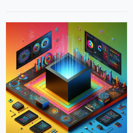
裝
並
使
2023
用
Meta
Llama
最
2
強
開
源
LLMs:
Llama2
介
紹