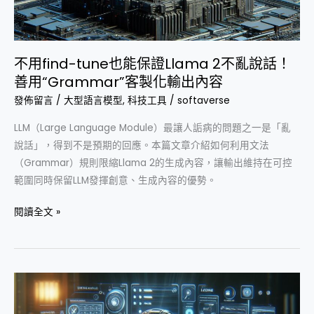
善
用
“Grammar”
客
不用find-tune也能保證Llama 2不亂說話！
製
善用“Grammar”客製化輸出內容
化
發佈留言
/
大型語言模型
,
科技工具
/
softaverse
輸
LLM（Large Language Module）最讓人詬病的問題之一是「亂
出
說話」，得到不是預期的回應。本篇文章介紹如何利用文法
內
（Grammar）規則限縮Llama 2的生成內容，讓輸出維持在可控
容
範圍同時保留LLM發揮創意、生成內容的優勢。
閱讀全文 »
開
源