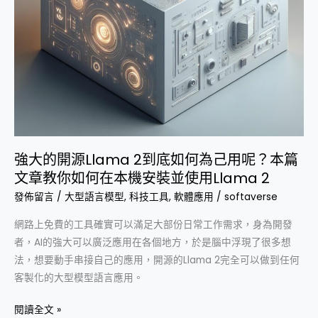
如
何
為
己
用
呢？
本
篇
文
強大的開源Llama 2到底如何為己用呢？本篇
章
文章教你如何在本機安裝並使用Llama 2
教
發佈留言
/
大型語言模型
,
科技工具
,
軟體應用
/
softaverse
你
網路上免費的工具確實可以滿足大部份日常工作需求，身為開發
如
者，AI的強大可以廣泛應用在各個地方，於是腦中浮現了很多想
何
法，想要動手串接自己的應用，開源的Llama 2完全可以做到任何
在
客製化的大型模型語言應用。
本
機
閱讀全文 »
安